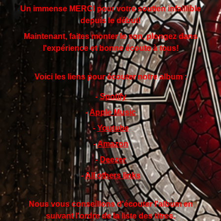
Un immense MERCI pour votre soutien infaillible
depuis le début!
Maintenant, faites monter le son, plongez dans
l'expérience et bonne écoute à tous!
Voici les liens pour écouter notre album :
-
Spotify
-
Apple Music
-
Youtube
-
Amazon
-
Deezer
-
All others links
Nous vous conseillons d'écouter l'album en
suivant l'ordre de la liste des titres.