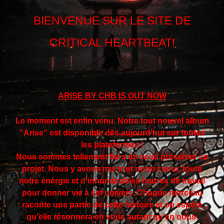
BIENVENUE SUR LE SITE DE
CRITICAL HEARTBEAT!
ARISE BY CHB IS OUT NOW
Le moment est enfin venu. Notre tout nouvel album
"Arise" est disponible dès aujourd'hui sur toutes
les plateformes !
Nous sommes tellement fiers de vous présenter ce
projet. Nous y avons mis tout notre coeur, toute
notre énérgie et d'innombrables heures de travail
pour donner vie à cet univers. Chaque morceau
raconte une partie de cette histoire et on espère
qu'elle résonnera en vous autant qu'en nous.